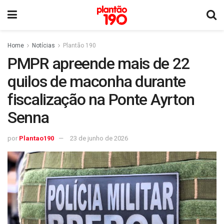
Home
Notícias
Plantão 190
PMPR apreende mais de 22
quilos de maconha durante
fiscalização na Ponte Ayrton
Senna
por
Plantao190
23 de junho de 2026