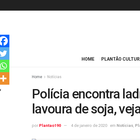
HOME
PLANTÃO CULTUR
Home
Notícias
Polícia encontra l
lavoura de soja, vej
por
Plantao190
4 de janeiro de 2020
em
Notícias
,
Pl