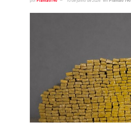
por
Plantao190
10 de junho de 2026
em
Plantão 190