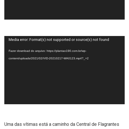
Tocador
Media error: Format(s) not supported or source(s) not found
de
Fazer download do arquivo: https://plantao190.com.br/wp-
vídeo
content/uploads/2021/02/VID-20210217-WA0123.mp4?_=2
Uma das vítimas está a caminho da Central de Flagrantes