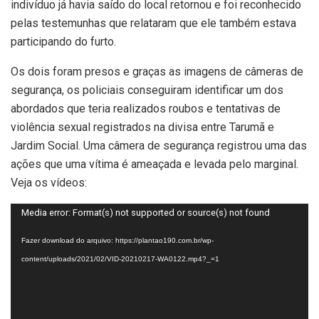
indivíduo já havia saído do local retornou e foi reconhecido
pelas testemunhas que relataram que ele também estava
participando do furto.
Os dois foram presos e graças as imagens de câmeras de
segurança, os policiais conseguiram identificar um dos
abordados que teria realizados roubos e tentativas de
violência sexual registrados na divisa entre Tarumã e
Jardim Social. Uma câmera de segurança registrou uma das
ações que uma vítima é ameaçada e levada pelo marginal.
Veja os vídeos:
Tocador
Media error: Format(s) not supported or source(s) not found
de
Fazer download do arquivo: https://plantao190.com.br/wp-
vídeo
content/uploads/2021/02/VID-20210217-WA0122.mp4?_=1