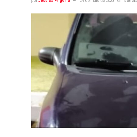
por
Jéssica Frigério
24 de maio de 2023
em
Notíci