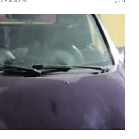
0
as
,
Plantão 190