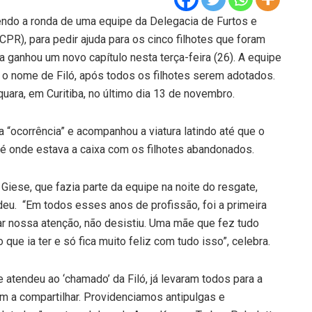
endo a ronda de uma equipe da Delegacia de Furtos e
CPR), para pedir ajuda para os cinco filhotes que foram
a ganhou um novo capítulo nesta terça-feira (26). A equipe
u o nome de Filó, após todos os filhotes serem adotados.
uara, em Curitiba, no último dia 13 de novembro.
a “ocorrência” e acompanhou a viatura latindo até que o
é onde estava a caixa com os filhotes abandonados.
Giese, que fazia parte da equipe na noite do resgate,
deu. “Em todos esses anos de profissão, foi a primeira
ar nossa atenção, não desistiu. Uma mãe que fez tudo
que ia ter e só fica muito feliz com tudo isso”, celebra.
e atendeu ao ‘chamado’ da Filó, já levaram todos para a
am a compartilhar. Providenciamos antipulgas e