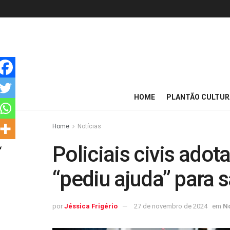
HOME
PLANTÃO CULTUR
Home
Notícias
Policiais civis ado
“pediu ajuda” para s
por
Jéssica Frigério
27 de novembro de 2024
em
No