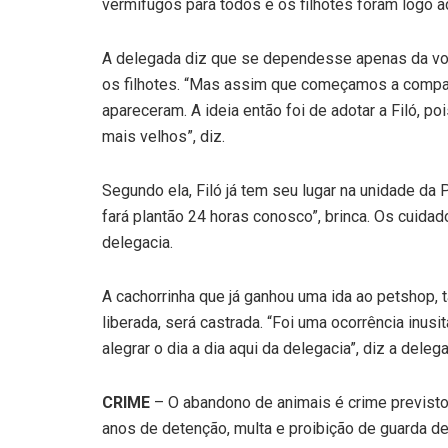
vermífugos para todos e os filhotes foram logo a
A delegada diz que se dependesse apenas da vont
os filhotes. “Mas assim que começamos a comparti
apareceram. A ideia então foi de adotar a Filó, 
mais velhos”, diz.
Segundo ela, Filó já tem seu lugar na unidade da
fará plantão 24 horas conosco”, brinca. Os cuida
delegacia.
A cachorrinha que já ganhou uma ida ao petshop,
liberada, será castrada. “Foi uma ocorrência inusit
alegrar o dia a dia aqui da delegacia”, diz a deleg
CRIME
– O abandono de animais é crime previsto 
anos de detenção, multa e proibição de guarda d