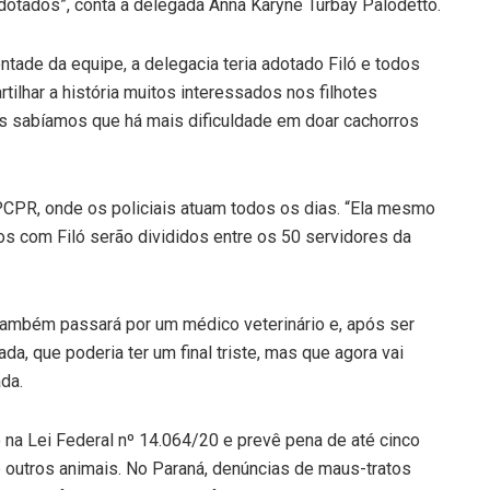
dotados”, conta a delegada Anna Karyne Turbay Palodetto.
ade da equipe, a delegacia teria adotado Filó e todos
lhar a história muitos interessados nos filhotes
pois sabíamos que há mais dificuldade em doar cachorros
 PCPR, onde os policiais atuam todos os dias. “Ela mesmo
dos com Filó serão divididos entre os 50 servidores da
 também passará por um médico veterinário e, após ser
ada, que poderia ter um final triste, mas que agora vai
ada.
na Lei Federal nº 14.064/20 e prevê pena de até cinco
e outros animais. No Paraná, denúncias de maus-tratos