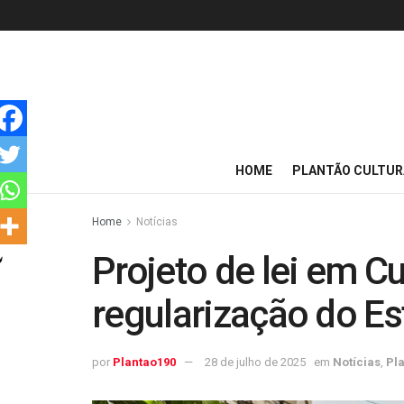
HOME
PLANTÃO CULTUR
Home
Notícias
Projeto de lei em Cu
regularização do E
por
Plantao190
28 de julho de 2025
em
Notícias
,
Pla