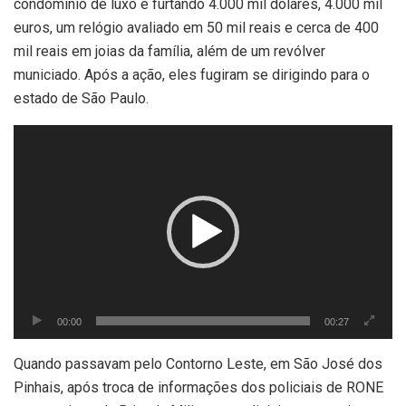
condomínio de luxo e furtando 4.000 mil dólares, 4.000 mil
euros, um relógio avaliado em 50 mil reais e cerca de 400
mil reais em joias da família, além de um revólver
municiado. Após a ação, eles fugiram se dirigindo para o
estado de São Paulo.
Tocador
de
vídeo
00:00
00:27
Quando passavam pelo Contorno Leste, em São José dos
Pinhais, após troca de informações dos policiais de RONE