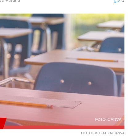
0
as
,
Paraná
FOTO ILUSTRATIVA/CANVA