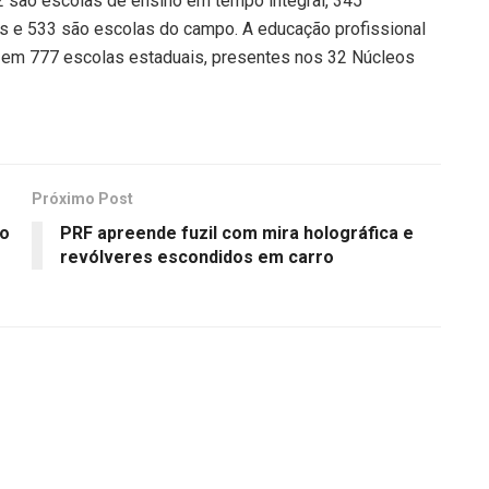
2 são escolas de ensino em tempo integral, 345
s e 533 são escolas do campo. A educação profissional
 em 777 escolas estaduais, presentes nos 32 Núcleos
Próximo Post
to
PRF apreende fuzil com mira holográfica e
revólveres escondidos em carro