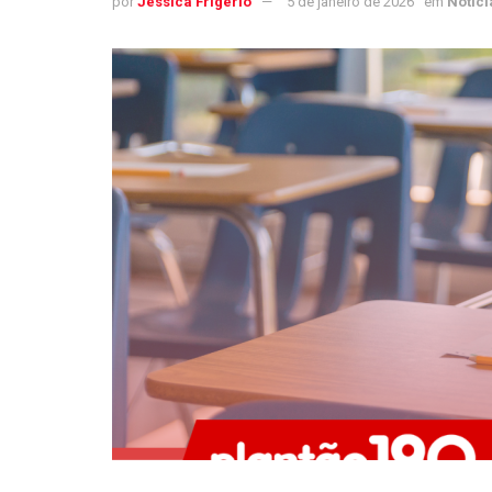
por
Jéssica Frigério
5 de janeiro de 2026
em
Notíci