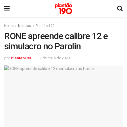
Home
Notícias
Plantão 190
RONE apreende calibre 12 e
simulacro no Parolin
por
Plantao190
7 de maio de 2020