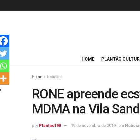
HOME
PLANTÃO CULTUR
Home
Notícias
RONE apreende ecst
MDMA na Vila Sand
por
Plantao190
19 de novembro de 2019
em
Notícia