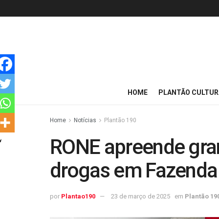
HOME
PLANTÃO CULTUR
Home
Notícias
Plantão 190
RONE apreende gra
drogas em Fazenda
por
Plantao190
23 de março de 2025
em
Plantão 19