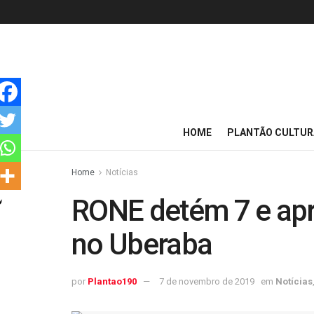
HOME
PLANTÃO CULTUR
Home
Notícias
RONE detém 7 e ap
no Uberaba
por
Plantao190
7 de novembro de 2019
em
Notícias