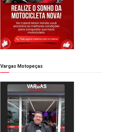
Vargas Motopeças