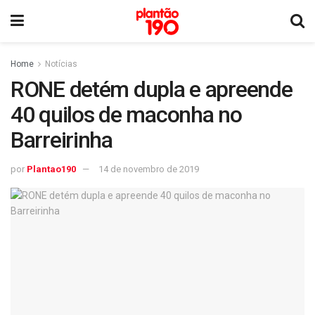
Home
Notícias
RONE detém dupla e apreende
40 quilos de maconha no
Barreirinha
por
Plantao190
14 de novembro de 2019