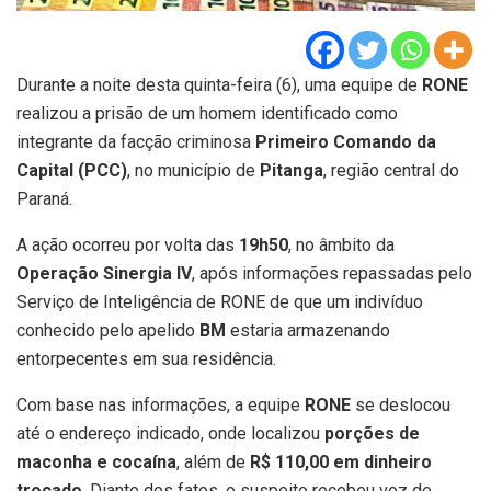
Durante a noite desta quinta-feira (6), uma equipe de
RONE
realizou a prisão de um homem identificado como
integrante da facção criminosa
Primeiro Comando da
Capital (PCC)
, no município de
Pitanga
, região central do
Paraná.
A ação ocorreu por volta das
19h50
, no âmbito da
Operação Sinergia IV
, após informações repassadas pelo
Serviço de Inteligência de RONE de que um indivíduo
conhecido pelo apelido
BM
estaria armazenando
entorpecentes em sua residência.
Com base nas informações, a equipe
RONE
se deslocou
até o endereço indicado, onde localizou
porções de
maconha e cocaína
, além de
R$ 110,00 em dinheiro
trocado
. Diante dos fatos, o suspeito recebeu voz de