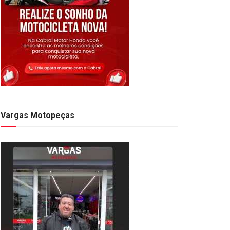
Vargas Motopeças