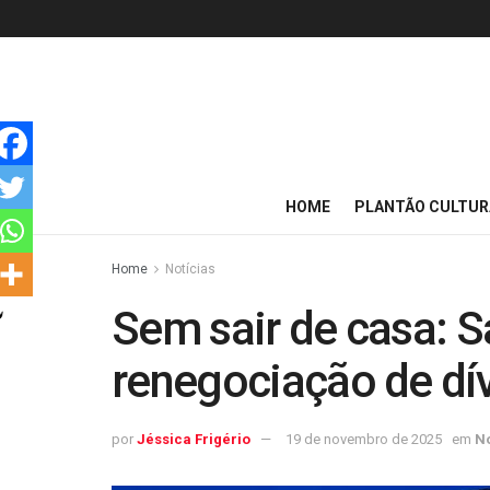
HOME
PLANTÃO CULTUR
Home
Notícias
Sem sair de casa: S
renegociação de dí
por
Jéssica Frigério
19 de novembro de 2025
em
No