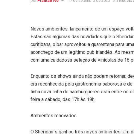
por
Plantao190
17 de setembro de 2020
em
Notícia
Novos ambientes, lançamento de um espaço volta
Estas são algumas das novidades que o Sheridan´
curitibana, o bar aproveitou a quarentena para 
aconchego de um legítimo pub irlandês. Ao mesm
com uma cuidadosa seleção de vinícolas de 16 pa
Enquanto os shows ainda não podem retornar, dev
era reconhecida pela gastronomia saborosa e de 
linha nova linha de hambúrgueres está entre os 
feira a sábado, das 17h às 19h.
Ambientes renovados
O Sheridan´s ganhou três novos ambientes. Um de