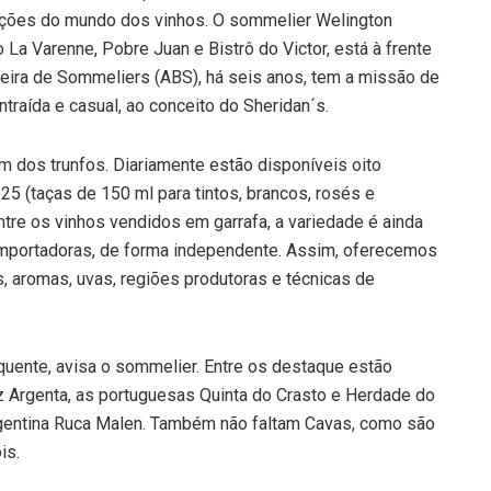
lações do mundo dos vinhos. O sommelier Welington
a Varenne, Pobre Juan e Bistrô do Victor, está à frente
eira de Sommeliers (ABS), há seis anos, tem a missão de
raída e casual, ao conceito do Sheridan´s.
m dos trunfos. Diariamente estão disponíveis oito
25 (taças de 150 ml para tintos, brancos, rosés e
ntre os vinhos vendidos em garrafa, a variedade é ainda
 importadoras, de forma independente. Assim, oferecemos
, aromas, uvas, regiões produtoras e técnicas de
quente, avisa o sommelier. Entre os destaque estão
uiz Argenta, as portuguesas Quinta do Crasto e Herdade do
gentina Ruca Malen. Também não faltam Cavas, como são
is.