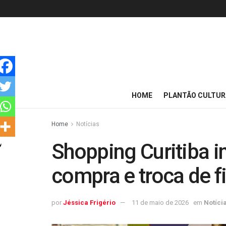
HOME
PLANTÃO CULTUR
Home
Notícias
Shopping Curitiba 
compra e troca de f
por
Jéssica Frigério
11 de maio de 2026
em
Notíci