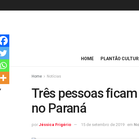
HOME
PLANTÃO CULTUR
Home
Notícias
Três pessoas ficam 
no Paraná
por
Jéssica Frigério
15 de setembro de 2019
em
No