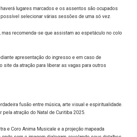
ão haverá lugares marcados e os assentos são ocupados
possível selecionar várias sessões de uma só vez.
o, mas recomenda-se que assistam ao espetáculo no colo
ediante apresentação do ingresso e em caso de
 site da atração para liberar as vagas para outros
adeira fusão entre música, arte visual e espiritualidade.
 pela atração do Natal de Curitiba 2025.
stra e Coro Anima Musicale e a projeção mapeada
io onde som e imagem dialogam, revelando seus detalhes