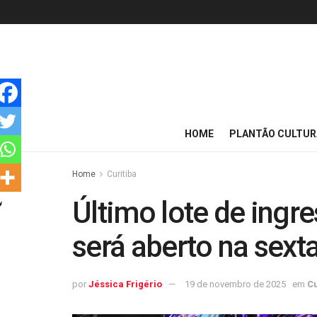
HOME
PLANTÃO CULTUR
Home
Curitiba
Último lote de ingr
será aberto na sexta
por
Jéssica Frigério
19 de novembro de 2025
em
Cu