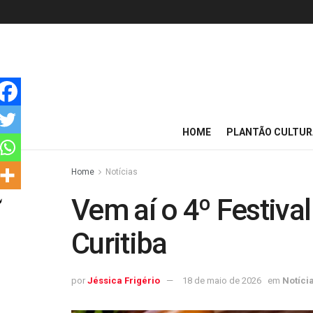
HOME
PLANTÃO CULTUR
Home
Notícias
Vem aí o 4º Festiva
Curitiba
por
Jéssica Frigério
18 de maio de 2026
em
Notíci