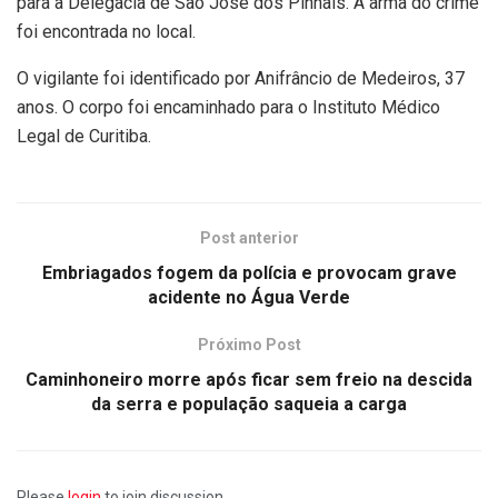
para a Delegacia de São José dos Pinhais. A arma do crime
foi encontrada no local.
O vigilante foi identificado por Anifrâncio de Medeiros, 37
anos. O corpo foi encaminhado para o Instituto Médico
Legal de Curitiba.
Post anterior
Embriagados fogem da polícia e provocam grave
acidente no Água Verde
Próximo Post
Caminhoneiro morre após ficar sem freio na descida
da serra e população saqueia a carga
Please
login
to join discussion