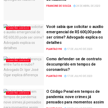
FRANCINE DE SOUZA
24 DE ABRIL DE 2020
Você sabia que solicitar o auxilio
PLANTÃO JURÍDICO
emergencial de R$ 600,00 pode
ser crime? Advogado explica os
detalhes
PLANTAO190
17 DE JULHO DE 2023
Como defender-se de contrato
PLANTÃO JURÍDICO
descumprido em tempos de
coronavírus?
PLANTAO190
17 DE JULHO DE 2023
O Código Penal em tempos de
PLANTÃO JURÍDICO
pandemia: nove crimes já
pensados para momentos assim