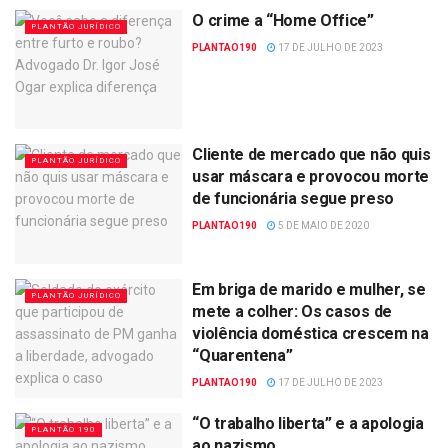
O crime a “Home Office”
PLANTÃO JURÍDICO
PLANTAO190
17 DE JULHO DE 2023
Cliente de mercado que não quis
PLANTÃO JURÍDICO
usar máscara e provocou morte
de funcionária segue preso
PLANTAO190
5 DE MAIO DE 2020
Em briga de marido e mulher, se
PLANTÃO JURÍDICO
mete a colher: Os casos de
violência doméstica crescem na
“Quarentena”
PLANTAO190
17 DE JULHO DE 2023
“O trabalho liberta” e a apologia
PLANTÃO 190
ao nazismo