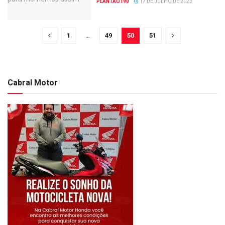
PLANTAO190
17 DE JULHO DE 2023
1
…
49
50
51
Cabral Motor