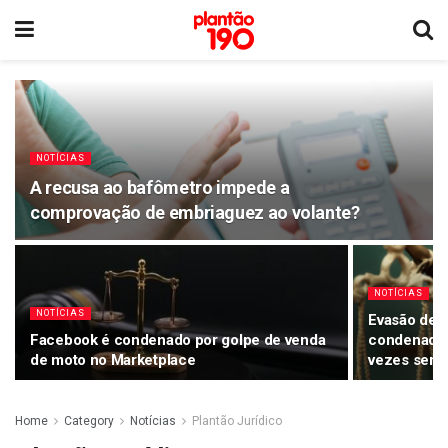
NOTÍCIAS
A recusa ao bafômetro impede a
comprovação de embriaguez ao volante?
NOTÍCIAS
NOTÍCIAS
Evasão de p
Facebook é condenado por golpe de venda
condenada 
de moto no Marketplace
vezes sem 
Home
Category
Notícias
Plantão Jurídico