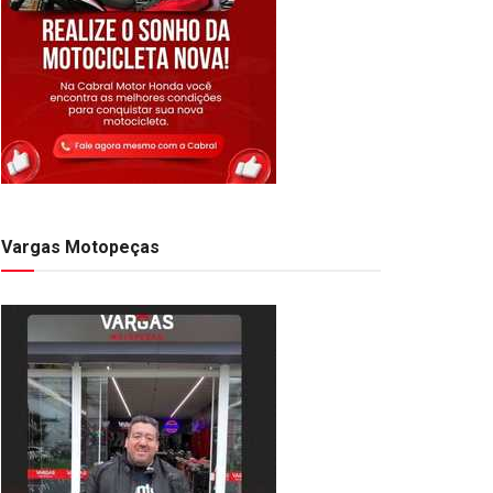
Vargas Motopeças