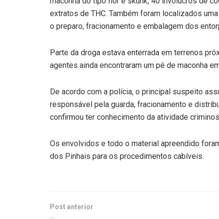
maconha do tipo flor e skunk, 40 invólucros de c
extratos de THC. Também foram localizados uma b
o preparo, fracionamento e embalagem dos entor
Parte da droga estava enterrada em terrenos próx
agentes ainda encontraram um pé de maconha e
De acordo com a polícia, o principal suspeito as
responsável pela guarda, fracionamento e distrib
confirmou ter conhecimento da atividade criminos
Os envolvidos e todo o material apreendido fora
dos Pinhais para os procedimentos cabíveis.
Post anterior