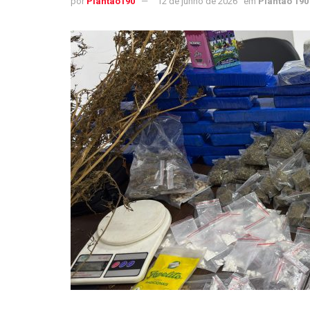
por
Plantao190
12 de junho de 2026
em
Plantão 190