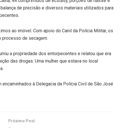
ocaína, 44 comprimidos de ecstasy, porções de haxixe e
alança de precisão e diversos materiais utilizados para
pecentes.
imos ao imóvel. Com apoio do Canil da Polícia Militar, os
m processo de secagem.
sumiu a propriedade dos entorpecentes e relatou que era
uição das drogas. Uma mulher que estava no local
a.
m encaminhados à Delegacia da Polícia Civil de São José
Próximo Post