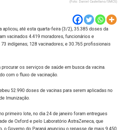
(Foto: Daniel Castellano/SMCS)
 aplicou, até esta quarta-feira (3/2), 35.385 doses da
ram vacinados 4.419 moradores, funcionários e
 73 indígenas; 128 vacinadores; e 30.765 profissionais
a procurar os serviços de saúde em busca da vacina.
do com o fluxo de vacinação.
ecebeu 52.990 doses de vacinas para serem aplicadas no
 de Imunização.
 primeiro lote, no dia 24 de janeiro foram entregues
ade de Oxford e pelo Laboratório AstraZeneca, que
eiro, o Governo do Paraná anunciou o repasse de mais 9.450