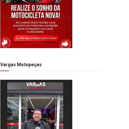
Vargas Motopeças