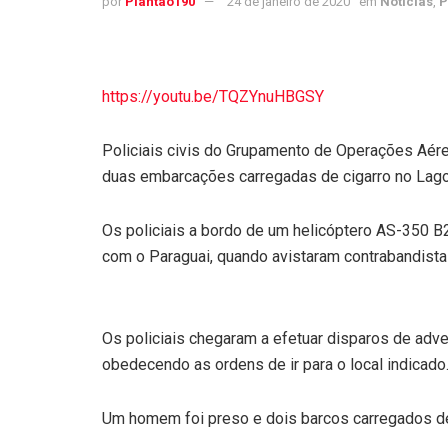
por
Plantao190
24 de janeiro de 2020
em
Notícias
,
P
https://youtu.be/TQZYnuHBGSY
Policiais civis do Grupamento de Operações Aére
duas embarcações carregadas de cigarro no Lago 
Os policiais a bordo de um helicóptero AS-350 B
com o Paraguai, quando avistaram contrabandist
Os policiais chegaram a efetuar disparos de adve
obedecendo as ordens de ir para o local indicado
Um homem foi preso e dois barcos carregados de