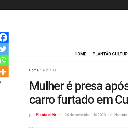
HOME
PLANTÃO CULTUR
Home
Notícias
Mulher é presa apó
carro furtado em Cu
por
Plantao190
26 de novembro de 2020
em
Notícia