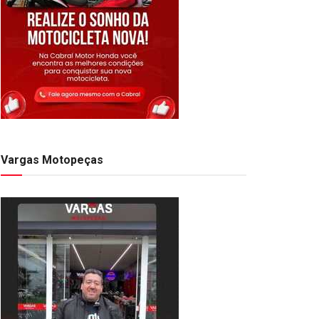
Vargas Motopeças