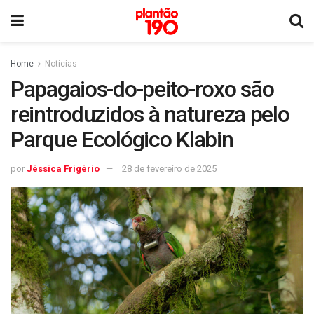
Home
Notícias
Papagaios-do-peito-roxo são
reintroduzidos à natureza pelo
Parque Ecológico Klabin
por
Jéssica Frigério
28 de fevereiro de 2025