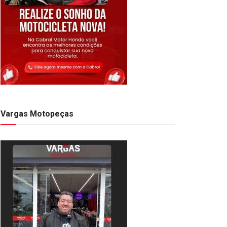
Vargas Motopeças