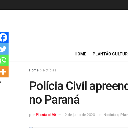
HOME
PLANTÃO CULTUR
Home
Notícias
Polícia Civil apreen
no Paraná
por
Plantao190
2 de julho de 2020
em
Notícias
,
Plan