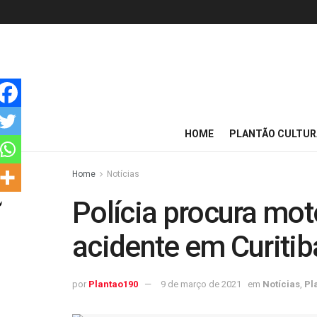
HOME
PLANTÃO CULTUR
Home
Notícias
Polícia procura mot
acidente em Curitib
por
Plantao190
9 de março de 2021
em
Notícias
,
Pl