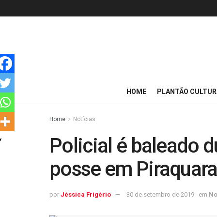
HOME
PLANTÃO CULTUR
Home
Notícias
Policial é baleado 
posse em Piraquar
por
Jéssica Frigério
30 de setembro de 2019
em
No