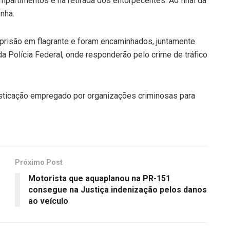
artimentos e na retirada dos entorpecentes. Ao final da
nha.
prisão em flagrante e foram encaminhados, juntamente
da Polícia Federal, onde responderão pelo crime de tráfico
isticação empregado por organizações criminosas para
Próximo Post
Motorista que aquaplanou na PR-151
consegue na Justiça indenização pelos danos
ao veículo