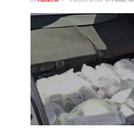
por
Plantao190
15 de junho de 2026
em
Plantão 190