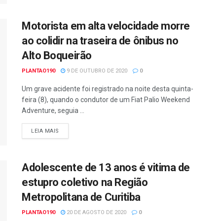
Motorista em alta velocidade morre
ao colidir na traseira de ônibus no
Alto Boqueirão
PLANTAO190
9 DE OUTUBRO DE 2020
0
Um grave acidente foi registrado na noite desta quinta-
feira (8), quando o condutor de um Fiat Palio Weekend
Adventure, seguia ...
DETAILS
LEIA MAIS
Adolescente de 13 anos é vitima de
estupro coletivo na Região
Metropolitana de Curitiba
PLANTAO190
20 DE AGOSTO DE 2020
0