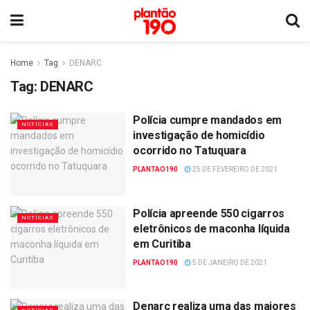
Home
Tag
DENARC
Tag:
DENARC
Polícia cumpre mandados em
NOTÍCIAS
investigação de homicídio
ocorrido no Tatuquara
PLANTAO190
25 DE FEVEREIRO DE 2021
Polícia apreende 550 cigarros
NOTÍCIAS
eletrônicos de maconha líquida
em Curitiba
PLANTAO190
5 DE JANEIRO DE 2021
Denarc realiza uma das maiores