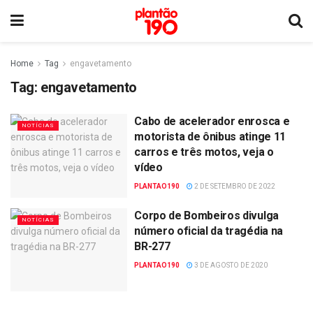
Home
Tag
engavetamento
Tag:
engavetamento
Cabo de acelerador enrosca e
NOTÍCIAS
motorista de ônibus atinge 11
carros e três motos, veja o
vídeo
PLANTAO190
2 DE SETEMBRO DE 2022
Corpo de Bombeiros divulga
NOTÍCIAS
número oficial da tragédia na
BR-277
PLANTAO190
3 DE AGOSTO DE 2020