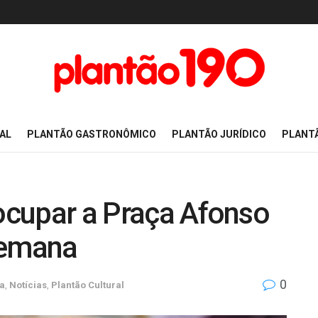
AL
PLANTÃO GASTRONÔMICO
PLANTÃO JURÍDICO
PLANT
 ocupar a Praça Afonso
semana
0
ba
,
Notícias
,
Plantão Cultural