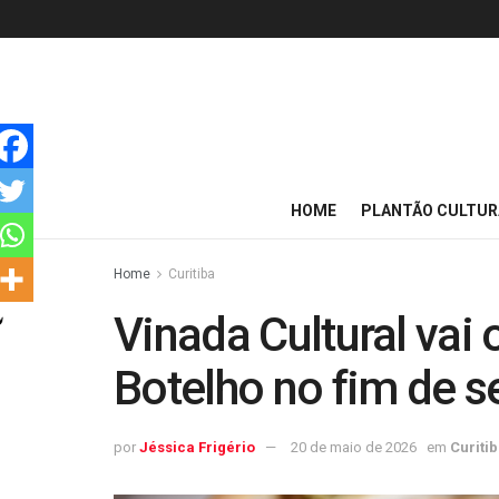
HOME
PLANTÃO CULTUR
Home
Curitiba
Vinada Cultural vai
Botelho no fim de 
por
Jéssica Frigério
20 de maio de 2026
em
Curiti