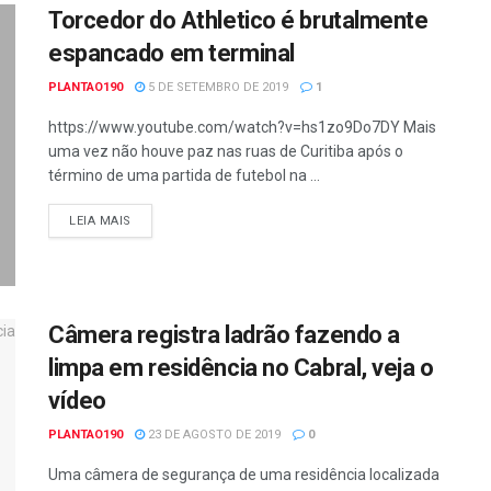
Torcedor do Athletico é brutalmente
espancado em terminal
PLANTAO190
5 DE SETEMBRO DE 2019
1
https://www.youtube.com/watch?v=hs1zo9Do7DY Mais
uma vez não houve paz nas ruas de Curitiba após o
término de uma partida de futebol na ...
DETAILS
LEIA MAIS
Câmera registra ladrão fazendo a
limpa em residência no Cabral, veja o
vídeo
PLANTAO190
23 DE AGOSTO DE 2019
0
Uma câmera de segurança de uma residência localizada