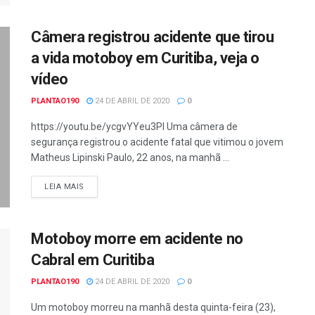
Câmera registrou acidente que tirou
a vida motoboy em Curitiba, veja o
vídeo
PLANTAO190
24 DE ABRIL DE 2020
0
https://youtu.be/ycgvYYeu3PI Uma câmera de
segurança registrou o acidente fatal que vitimou o jovem
Matheus Lipinski Paulo, 22 anos, na manhã ...
DETAILS
LEIA MAIS
Motoboy morre em acidente no
Cabral em Curitiba
PLANTAO190
24 DE ABRIL DE 2020
0
Um motoboy morreu na manhã desta quinta-feira (23),